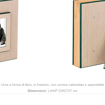
Urna a forma di libro, in frassino, con cornice calamitata e asportabile
Dimensioni:
LxHxP 23X27X7 cm